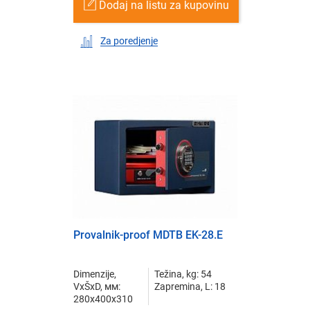
Dodaj na listu za kupovinu
Za poredjenje
Provalnik-proof MDTB EK-28.E
Dimenzije,
Težina, kg: 54
VxŠxD, мм:
Zapremina, L: 18
280x400x310