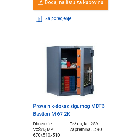
Dodaj na listu za kupovinu
Za poredjenje
Provalnik-dokaz sigurnog MDTB
Bastion-M 67 2K
Dimenzije,
Težina, kg: 259
VxŠxD, мм:
Zapremina, L: 90
670x510x510