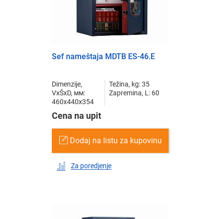
Sef nameštaja MDTB ES-46.E
Dimenzije,
Težina, kg: 35
VxŠxD, мм:
Zapremina, L: 60
460x440x354
Cena na upit
Dodaj na listu za kupovinu
Za poredjenje