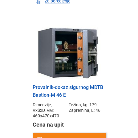
Za poredjenje
Provalnik-dokaz sigurnog MDTB
Bastion-M 46 E
Dimenzije,
Težina, kg: 179
VxŠxD, мм:
Zapremina, L: 46
460x470x470
Cena na upit