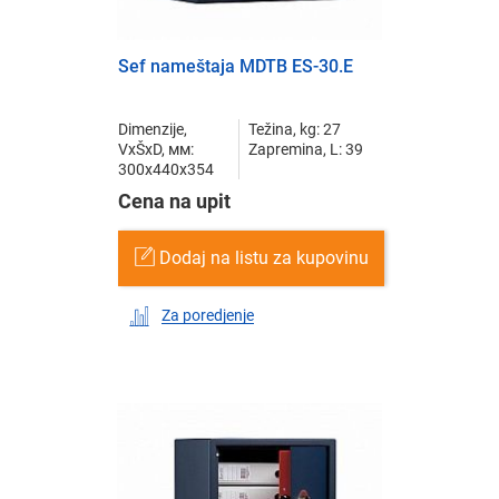
Sef nameštaja MDTB ES-30.E
Dimenzije,
Težina, kg: 27
VxŠxD, мм:
Zapremina, L: 39
300x440x354
Cena na upit
Dodaj na listu za kupovinu
Za poredjenje