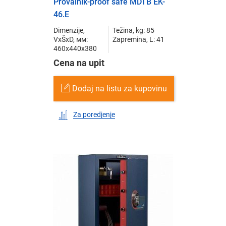
Provalnik-proof safe MDTB EK-
46.E
Dimenzije,
Težina, kg: 85
VxŠxD, мм:
Zapremina, L: 41
460x440x380
Cena na upit
Dodaj na listu za kupovinu
Za poredjenje