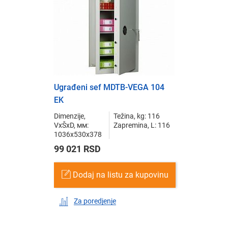
Ugrađeni sef MDTB-VEGA 104
EK
Dimenzije,
Težina, kg: 116
VxŠxD, мм:
Zapremina, L: 116
1036x530x378
99 021 RSD
Dodaj na listu za kupovinu
Za poredjenje