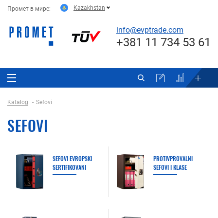
Kazakhstan
Промет в мире:
info@evptrade.com
+381 11 734 53 61
Katalog
Sefovi
SEFOVI
SEFOVI EVROPSKI
PROTIVPROVALNI
SERTIFIKOVANI
SEFOVI I KLASE