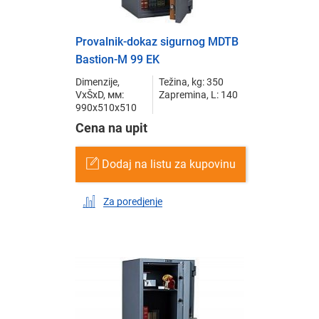
Provalnik-dokaz sigurnog MDTB
Bastion-M 99 EK
Dimenzije,
Težina, kg: 350
VxŠxD, мм:
Zapremina, L: 140
990x510x510
Cena na upit
Dodaj na listu za kupovinu
Za poredjenje