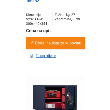
Товар2
Dimenzije,
Težina, kg: 27
VxŠxD, мм:
Zapremina, L: 39
300x440x354
Cena na upit
Dodaj na listu za kupovinu
Za poredjenje