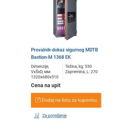
Provalnik-dokaz sigurnog MDTB
Bastion-M 1368 EK
Dimenzije,
Težina, kg: 530
VxŠxD, мм:
Zapremina, L: 270
1320x680x510
Cena na upit
Dodaj na listu za kupovinu
Za poredjenje