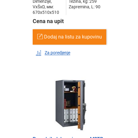
Dimenzije,
Težina, kg: 259
VxŠxD, мм:
Zapremina, L: 90
670x510x510
Cena na upit
Dodaj na listu za kupovinu
Za poredjenje