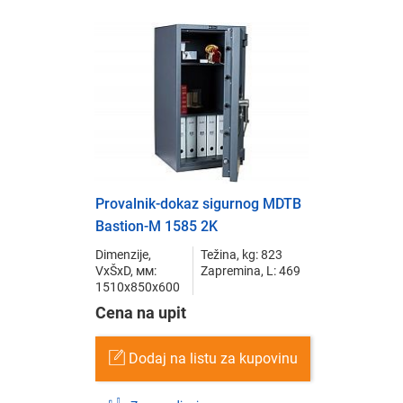
Provalnik-dokaz sigurnog MDTB
Bastion-M 1585 2K
Dimenzije,
Težina, kg: 823
VxŠxD, мм:
Zapremina, L: 469
1510x850x600
Cena na upit
Dodaj na listu za kupovinu