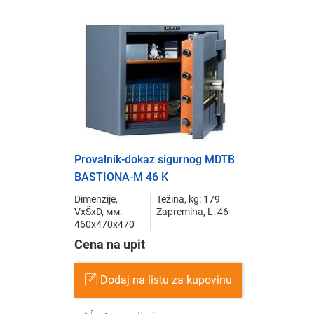
Provalnik-dokaz sigurnog MDTB
BASTIONA-M 46 K
Dimenzije,
Težina, kg: 179
VxŠxD, мм:
Zapremina, L: 46
460x470x470
Cena na upit
Dodaj na listu za kupovinu