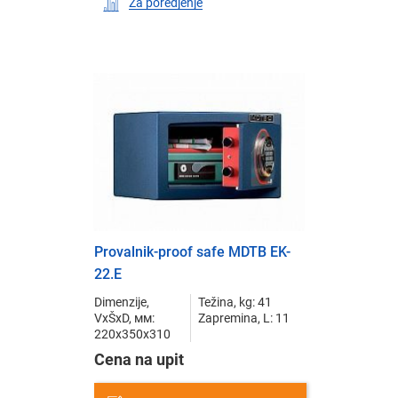
Za poredjenje
Provalnik-proof safe MDTB EK-
22.E
Dimenzije,
Težina, kg: 41
VxŠxD, мм:
Zapremina, L: 11
220x350x310
Cena na upit