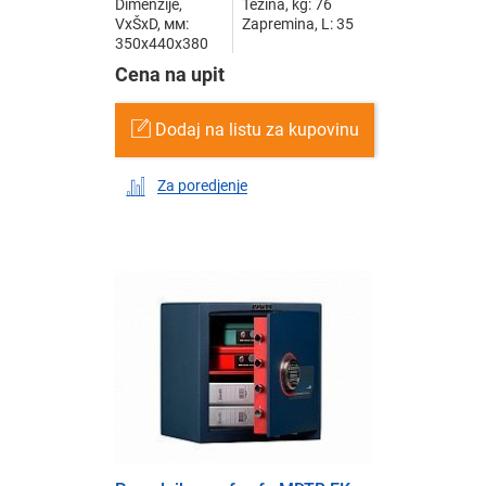
Dimenzije,
Težina, kg: 76
VxŠxD, мм:
Zapremina, L: 35
350x440x380
Cena na upit
Dodaj na listu za kupovinu
Za poredjenje