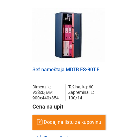
Sef nameštaja MDTB ES-90Т.Е
Dimenzije,
Težina, kg: 60
VxŠxD, мм:
Zapremina, L:
900x440x354
100/14
Cena na upit
Dodaj na listu za kupovinu