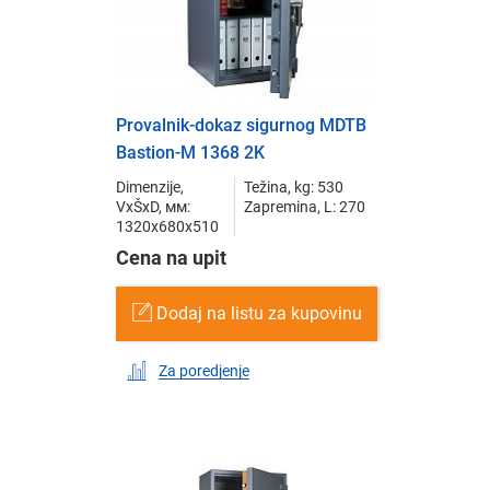
Provalnik-dokaz sigurnog MDTB
Bastion-M 1368 2K
Dimenzije,
Težina, kg: 530
VxŠxD, мм:
Zapremina, L: 270
1320x680x510
Cena na upit
Dodaj na listu za kupovinu
Za poredjenje