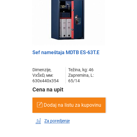
Sef nameštaja MDTB ES-63T.E
Dimenzije,
Težina, kg: 46
VxŠxD, мм:
Zapremina, L:
630x440x354
65/14
Cena na upit
Dodaj na listu za kupovinu
Za poredjenje