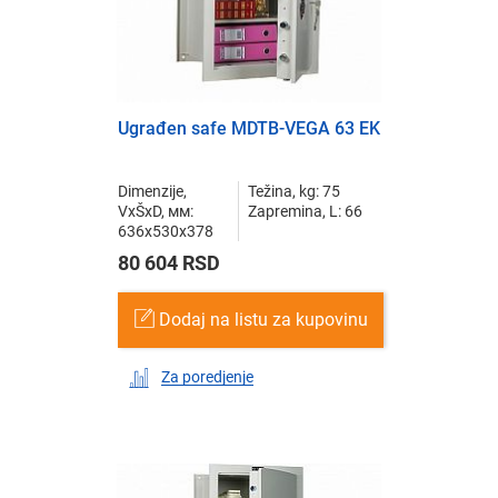
Ugrađen safe MDTB-VEGA 63 EK
Dimenzije,
Težina, kg: 75
VxŠxD, мм:
Zapremina, L: 66
636x530x378
80 604 RSD
Dodaj na listu za kupovinu
Za poredjenje