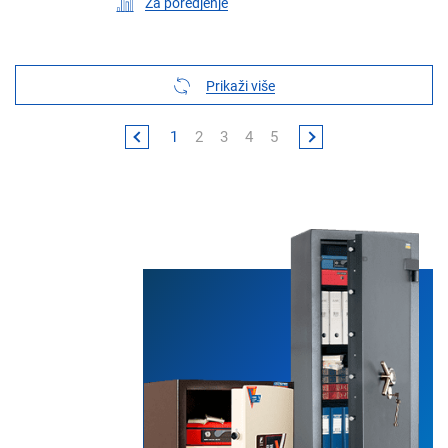
Za poredjenje
Prikaži više
1
2
3
4
5