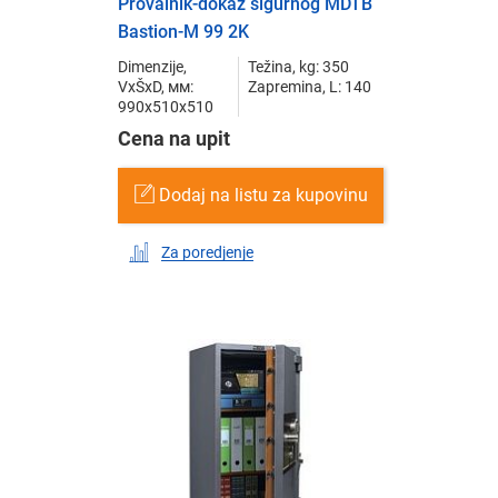
Provalnik-dokaz sigurnog MDTB
Bastion-M 99 2K
Dimenzije,
Težina, kg: 350
VxŠxD, мм:
Zapremina, L: 140
990x510x510
Cena na upit
Dodaj na listu za kupovinu
Za poredjenje