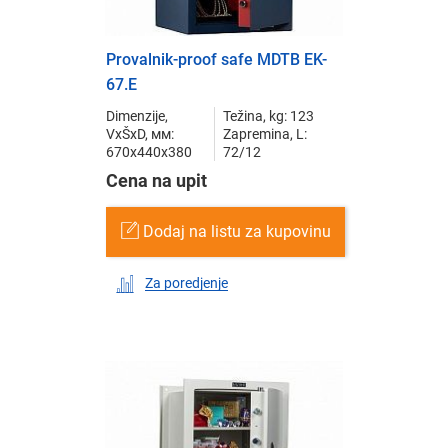
Provalnik-proof safe MDTB EK-
67.E
Dimenzije,
Težina, kg: 123
VxŠxD, мм:
Zapremina, L:
670x440x380
72/12
Cena na upit
Dodaj na listu za kupovinu
Za poredjenje