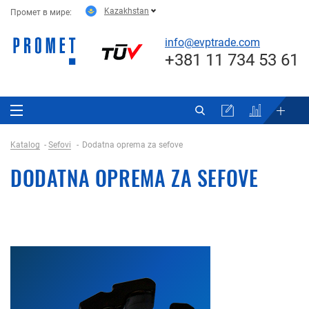
Kazakhstan
Промет в мире:
info@evptrade.com
+381 11 734 53 61
Katalog
Sefovi
Dodatna oprema za sefove
DODATNA OPREMA ZA SEFOVE