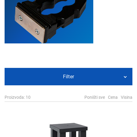
Filter
Proizvoda
: 10
Poništi sve
Cena
Visina