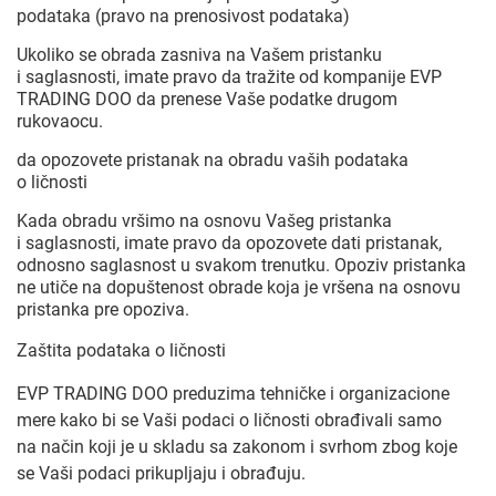
podataka (pravo na prenosivost podataka)
Ukoliko se obrada zasniva na Vašem pristanku
i saglasnosti, imate pravo da tražite od kompanije EVP
TRADING DOO da prenese Vaše podatke drugom
rukovaocu.
da opozovete pristanak na obradu vaših podataka
o ličnosti
Kada obradu vršimo na osnovu Vašeg pristanka
i saglasnosti, imate pravo da opozovete dati pristanak,
odnosno saglasnost u svakom trenutku. Opoziv pristanka
ne utiče na dopuštenost obrade koja je vršena na osnovu
pristanka pre opoziva.
Zaštita podataka o ličnosti
EVP TRADING DOO preduzima tehničke i organizacione
mere kako bi se Vaši podaci o ličnosti obrađivali samo
na način koji je u skladu sa zakonom i svrhom zbog koje
se Vaši podaci prikupljaju i obrađuju.