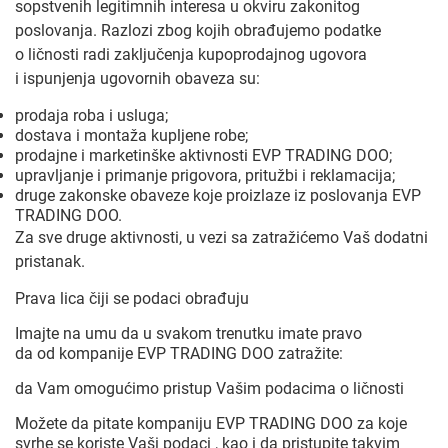
sopstvenih legitimnih interesa u okviru zakonitog
poslovanja. Razlozi zbog kojih obrađujemo podatke
o ličnosti radi zaključenja kupoprodajnog ugovora
i ispunjenja ugovornih obaveza su:
prodaja roba i usluga;
dostava i montaža kupljene robe;
prodajne i marketinške aktivnosti EVP TRADING DOO;
upravljanje i primanje prigovora, pritužbi i reklamacija;
druge zakonske obaveze koje proizlaze iz poslovanja EVP
TRADING DOO.
Za sve druge aktivnosti, u vezi sa zatražićemo Vaš dodatni
pristanak.
Prava lica čiji se podaci obrađuju
Imajte na umu da u svakom trenutku imate pravo
da od kompanije EVP TRADING DOO zatražite:
da Vam omogućimo pristup Vašim podacima o ličnosti
Možete da pitate kompaniju EVP TRADING DOO za koje
svrhe se koriste Vaši podaci , kao i da pristupite takvim