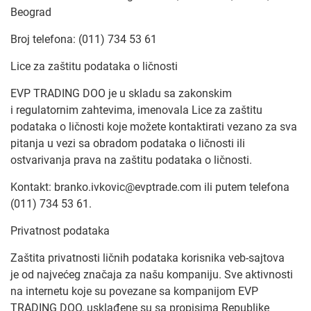
Beograd
Broj telefona: (011) 734 53 61
Lice za zaštitu podataka o ličnosti
EVP TRADING DOO je u skladu sa zakonskim
i regulatornim zahtevima, imenovala Lice za zaštitu
podataka o ličnosti koje možete kontaktirati vezano za sva
pitanja u vezi sa obradom podataka o ličnosti ili
ostvarivanja prava na zaštitu podataka o ličnosti.
Kontakt: branko.ivkovic@evptrade.com ili putem telefona
(011) 734 53 61.
Privatnost podataka
Zaštita privatnosti ličnih podataka korisnika veb-sajtova
je od najvećeg značaja za našu kompaniju. Sve aktivnosti
na internetu koje su povezane sa kompanijom EVP
TRADING DOO, usklađene su sa propisima Republike