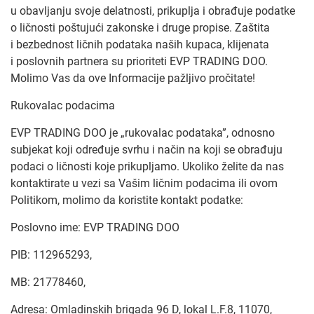
u obavljanju svoje delatnosti, prikuplja i obrađuje podatke
o ličnosti poštujući zakonske i druge propise. Zaštita
i bezbednost ličnih podataka naših kupaca, klijenata
i poslovnih partnera su prioriteti EVP TRADING DOO.
Molimo Vas da ove Informacije pažljivo pročitate!
Rukovalac podacima
EVP TRADING DOO je „rukovalac podataka”, odnosno
subjekat koji određuje svrhu i način na koji se obrađuju
podaci o ličnosti koje prikupljamo. Ukoliko želite da nas
kontaktirate u vezi sa Vašim ličnim podacima ili ovom
Politikom, molimo da koristite kontakt podatke:
Poslovno ime: EVP TRADING DOO
PIB: 112965293,
MB: 21778460,
Adresa: Omladinskih brigada 96 D, lokal L.F.8, 11070,