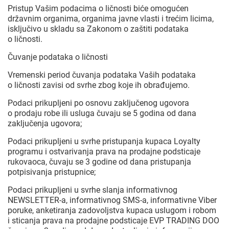
Pristup Vašim podacima o ličnosti biće omogućen
državnim organima, organima javne vlasti i trećim licima,
isključivo u skladu sa Zakonom o zaštiti podataka
o ličnosti.
Čuvanje podataka o ličnosti
Vremenski period čuvanja podataka Vaših podataka
o ličnosti zavisi od svrhe zbog koje ih obrađujemo.
Podaci prikupljeni po osnovu zaključenog ugovora
o prodaju robe ili usluga čuvaju se 5 godina od dana
zaključenja ugovora;
Podaci prikupljeni u svrhe pristupanja kupaca Loyalty
programu i ostvarivanja prava na prodajne podsticaje
rukovaoca, čuvaju se 3 godine od dana pristupanja
potpisivanja pristupnice;
Podaci prikupljeni u svrhe slanja informativnog
NEWSLETTER-a, informativnog SMS-a, informativne Viber
poruke, anketiranja zadovoljstva kupaca uslugom i robom
i sticanja prava na prodajne podsticaje EVP TRADING DOO