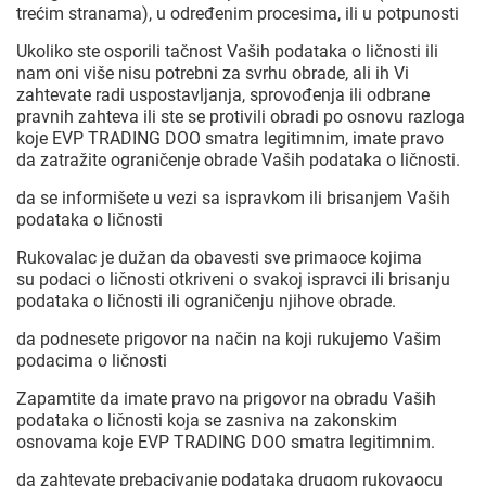
trećim stranama), u određenim procesima, ili u potpunosti
Ukoliko ste osporili tačnost Vaših podataka o ličnosti ili
nam oni više nisu potrebni za svrhu obrade, ali ih Vi
zahtevate radi uspostavljanja, sprovođenja ili odbrane
pravnih zahteva ili ste se protivili obradi po osnovu razloga
koje EVP TRADING DOO smatra legitimnim, imate pravo
da zatražite ograničenje obrade Vaših podataka o ličnosti.
da se informišete u vezi sa ispravkom ili brisanjem Vaših
podataka o ličnosti
Rukovalac je dužan da obavesti sve primaoce kojima
su podaci o ličnosti otkriveni o svakoj ispravci ili brisanju
podataka o ličnosti ili ograničenju njihove obrade.
da podnesete prigovor na način na koji rukujemo Vašim
podacima o ličnosti
Zapamtite da imate pravo na prigovor na obradu Vaših
podataka o ličnosti koja se zasniva na zakonskim
osnovama koje EVP TRADING DOO smatra legitimnim.
da zahtevate prebacivanje podataka drugom rukovaocu