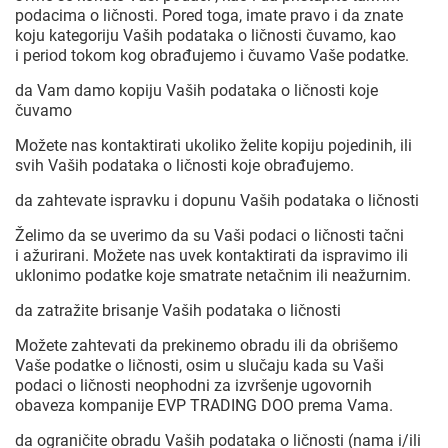
podacima o ličnosti. Pored toga, imate pravo i da znate
koju kategoriju Vaših podataka o ličnosti čuvamo, kao
i period tokom kog obrađujemo i čuvamo Vaše podatke.
da Vam damo kopiju Vaših podataka o ličnosti koje
čuvamo
Možete nas kontaktirati ukoliko želite kopiju pojedinih, ili
svih Vaših podataka o ličnosti koje obrađujemo.
da zahtevate ispravku i dopunu Vaših podataka o ličnosti
Želimo da se uverimo da su Vaši podaci o ličnosti tačni
i ažurirani. Možete nas uvek kontaktirati da ispravimo ili
uklonimo podatke koje smatrate netačnim ili neažurnim.
da zatražite brisanje Vaših podataka o ličnosti
Možete zahtevati da prekinemo obradu ili da obrišemo
Vaše podatke o ličnosti, osim u slučaju kada su Vaši
podaci o ličnosti neophodni za izvršenje ugovornih
obaveza kompanije EVP TRADING DOO prema Vama.
da ograničite obradu Vaših podataka o ličnosti (nama i/ili