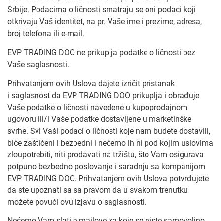
Srbije. Podacima o ličnosti smatraju se oni podaci koji
otkrivaju Vaš identitet, na pr. Vaše ime i prezime, adresa,
broj telefona ili e-mail.
EVP TRADING DOO ne prikuplja podatke o ličnosti bez
Vaše saglasnosti.
Prihvatanjem ovih Uslova dajete izričit pristanak
i saglasnost da EVP TRADING DOO prikuplja i obrađuje
Vaše podatke o ličnosti navedene u kupoprodajnom
ugovoru ili/i Vaše podatke dostavljene u marketinške
svrhe. Svi Vaši podaci o ličnosti koje nam budete dostavili,
biće zaštićeni i bezbedni i nećemo ih ni pod kojim uslovima
zloupotrebiti, niti prodavati na tržištu, što Vam osigurava
potpuno bezbedno poslovanje i saradnju sa kompanijom
EVP TRADING DOO. Prihvatanjem ovih Uslova potvrđujete
da ste upoznati sa sa pravom da u svakom trenutku
možete povući ovu izjavu o saglasnosti.
Nećemo Vam slati e-mailove za koje se niste samovoljno