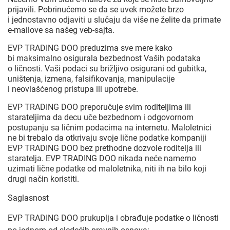
prijavili. Pobrinućemo se da se uvek možete brzo
i jednostavno odjaviti u slučaju da više ne želite da primate
e-mailove sa našeg veb-sajta.
EVP TRADING DOO preduzima sve mere kako
bi maksimalno osigurala bezbednost Vaših podataka
o ličnosti. Vaši podaci su brižljivo osigurani od gubitka,
uništenja, izmena, falsifikovanja, manipulacije
i neovlašćenog pristupa ili upotrebe.
EVP TRADING DOO preporučuje svim roditeljima ili
starateljima da decu uče bezbednom i odgovornom
postupanju sa ličnim podacima na internetu. Maloletnici
ne bi trebalo da otkrivaju svoje lične podatke kompaniji
EVP TRADING DOO bez prethodne dozvole roditelja ili
staratelja. EVP TRADING DOO nikada neće namerno
uzimati lične podatke od maloletnika, niti ih na bilo koji
drugi način koristiti.
Saglasnost
EVP TRADING DOO prukuplja i obrađuje podatke o ličnosti