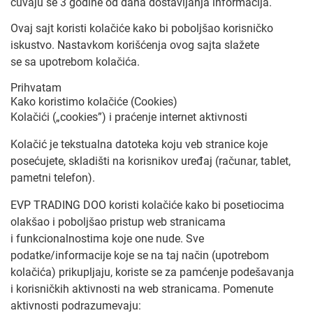
čuvaju se 3 godine od dana dostavljanja informacija.
Ovaj sajt koristi kolačiće kako bi poboljšao korisničko
iskustvo. Nastavkom korišćenja ovog sajta slažete
se sa upotrebom kolačića.
Prihvatam
Kako koristimo kolačiće (Cookies)
Kolačići („cookies”) i praćenje internet aktivnosti
Kolačić je tekstualna datoteka koju veb stranice koje
posećujete, skladišti na korisnikov uređaj (računar, tablet,
pametni telefon).
EVP TRADING DOO koristi kolačiće kako bi posetiocima
olakšao i poboljšao pristup web stranicama
i funkcionalnostima koje one nude. Sve
podatke/informacije koje se na taj način (upotrebom
kolačića) prikupljaju, koriste se za pamćenje podešavanja
i korisničkih aktivnosti na web stranicama. Pomenute
aktivnosti podrazumevaju: