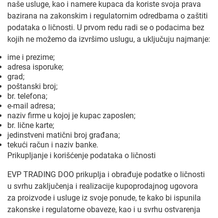
naše usluge, kao i namere kupaca da koriste svoja prava
bazirana na zakonskim i regulatornim odredbama o zaštiti
podataka o ličnosti. U prvom redu radi se o podacima bez
kojih ne možemo da izvršimo uslugu, a uključuju najmanje:
ime i prezime;
adresa isporuke;
grad;
poštanski broj;
br. telefona;
e-mail adresa;
naziv firme u kojoj je kupac zaposlen;
br. lične karte;
jedinstveni matični broj građana;
tekući račun i naziv banke.
Prikupljanje i korišćenje podataka o ličnosti
EVP TRADING DOO prikuplja i obrađuje podatke o ličnosti
u svrhu zaključenja i realizacije kupoprodajnog ugovora
za proizvode i usluge iz svoje ponude, te kako bi ispunila
zakonske i regulatorne obaveze, kao i u svrhu ostvarenja