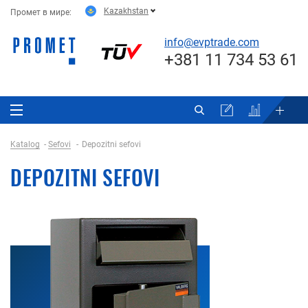
Kazakhstan
Промет в мире:
info@evptrade.com
+381 11 734 53 61
Katalog
Sefovi
Depozitni sefovi
DEPOZITNI SEFOVI