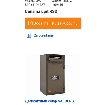
VxŠxD, мм:
Zapremina, L:
812x419x427
109/46
Cena na upit RSD
Dodaj na listu za kupovinu
Za poredjenje
Депозитный сейф VALBERG