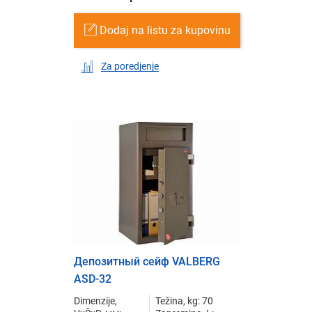
Dodaj na listu za kupovinu
Za poredjenje
Депозитный сейф VALBERG
ASD-32
Dimenzije,
Težina, kg: 70