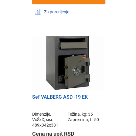
Za poredjenje
Sef VALBERG ASD -19 EK
Dimenzije,
Težina, kg: 35
VxŠxD, мм:
Zapremina, L: 50
489x342x381
Cena na upit RSD