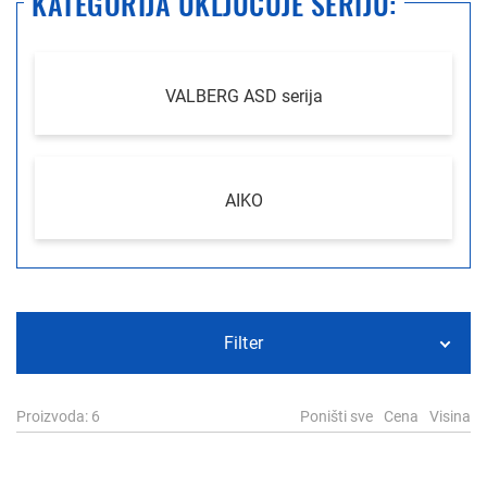
KATEGORIJA UKLJUČUJE SERIJU:
VALBERG ASD serija
AIKO
Filter
Proizvoda
: 6
Poništi sve
Cena
Visina