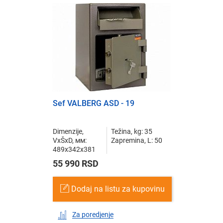
Sef VALBERG ASD - 19
Dimenzije,
Težina, kg: 35
VxŠxD, мм:
Zapremina, L: 50
489x342x381
55 990 RSD
Dodaj na listu za kupovinu
Za poredjenje