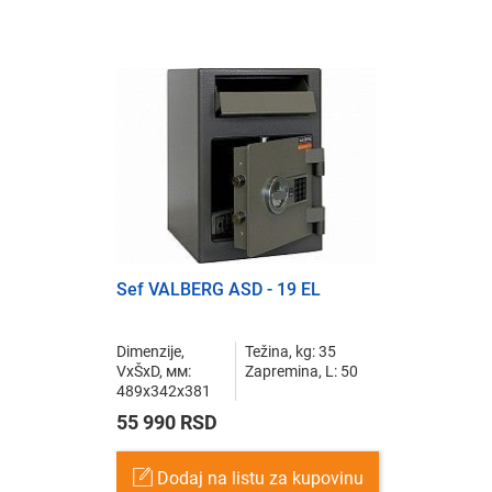
Sef VALBERG ASD - 19 EL
Dimenzije,
Težina, kg: 35
VxŠxD, мм:
Zapremina, L: 50
489x342x381
55 990 RSD
Dodaj na listu za kupovinu