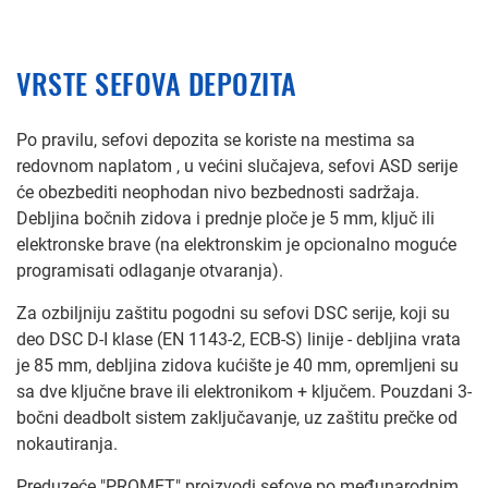
VRSTE SEFOVA DEPOZITA
Po pravilu, sefovi depozita se koriste na mestima sa
redovnom naplatom , u većini slučajeva, sefovi ASD serije
će obezbediti neophodan nivo bezbednosti sadržaja.
Debljina bočnih zidova i prednje ploče je 5 mm, ključ ili
elektronske brave (na elektronskim je opcionalno moguće
programisati odlaganje otvaranja).
Za ozbiljniju zaštitu pogodni su sefovi DSC serije, koji su
deo DSC D-I klase (EN 1143-2, ECB-S) linije - debljina vrata
je 85 mm, debljina zidova kućište je 40 mm, opremljeni su
sa dve ključne brave ili elektronikom + ključem. Pouzdani 3-
bočni deadbolt sistem zaključavanje, uz zaštitu prečke od
nokautiranja.
Preduzeće "PROMET" proizvodi sefove po međunarodnim