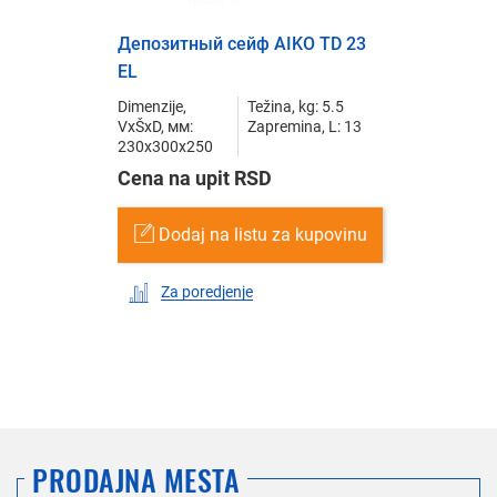
Депозитный сейф AIKO TD 23
EL
Dimenzije,
Težina, kg: 5.5
VxŠxD, мм:
Zapremina, L: 13
230x300x250
Cena na upit RSD
Dodaj na listu za kupovinu
Za poredjenje
PRODAJNA MESTA