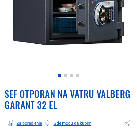
SEF OTPORAN NA VATRU VALBERG
GARANT 32 EL
Gde mogu da kupim
Za poredjenje