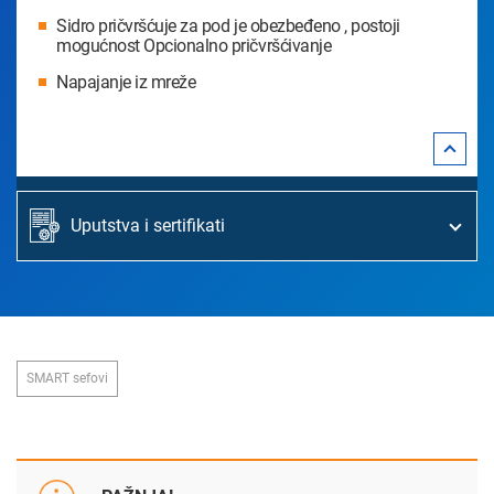
Sidro pričvršćuje za pod je obezbeđeno , postoji
mogućnost Opcionalno pričvršćivanje
Napajanje iz mreže
Uputstva i sertifikati
SMART sefovi