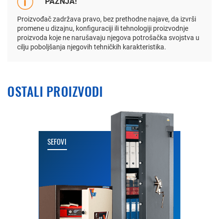
PAŽNJA!
Proizvođač zadržava pravo, bez prethodne najave, da izvrši
promene u dizajnu, konfiguraciji ili tehnologiji proizvodnje
proizvoda koje ne narušavaju njegova potrošačka svojstva u
cilju poboljšanja njegovih tehničkih karakteristika.
OSTALI PROIZVODI
SEFOVI