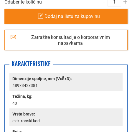
-
+
Odaberite količinu
Dodaj na listu za kupovinu
Zatražite konsultacije o korporativnim
nabavkama
KARAKTERISTIKE
Dimenzije spoljne, mm (VxŠxD):
489x342x381
Težina, kg:
40
Vrsta brave:
elektronski kod
Boja: