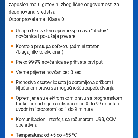
zaposlenima u gotovini zbog lične odgovornosti za
deponovana sredstva
Otpor provalama: Klasa 0
Unapređeni sistem opreme sprečava "ribolov"
novčanica i pokušaja prevare
Kontrola pristupa softveru (administrator
/blagajnik/kolekcionar)
Preko 99,9% novčanica se prihvata prvi put
Vreme prijema novčanice : 3 sec
Prenosiva escrow kaseta je opremljena drškom i
ključanom bravu sa mogućnošću zapečaćivanja
Opremljene su elektronskom bravu sa programskom
funkcijom odlaganja otvaranja od 0 do 99 minuta i
uvodnim "prozorom" od 1 do 9 minuta
Komunikacioni interfejs sa računarom: USB, COM
operativna
Temperatura: od +5 do +55 ºС