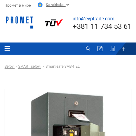
Kazakhstan
Промет в мире:
info@evptrade.com
+381 11 734 53 61
Sefovi
SMART sefovi
Smart-safe SMS-1 EL