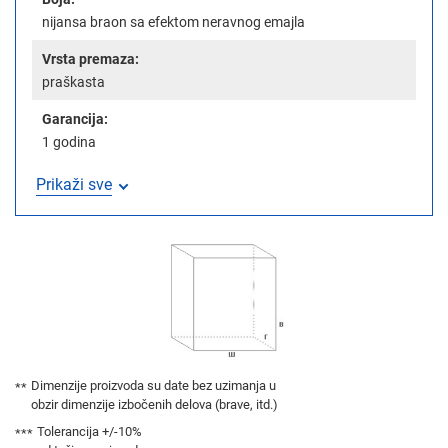
nijansa braon sa efektom neravnog emajla
Vrsta premaza:
praškasta
Garancija:
1 godina
Prikaži sve
Dimenzije proizvoda su date bez uzimanja u
obzir dimenzije izbočenih delova (brave, itd.)
Tolerancija +/-10%